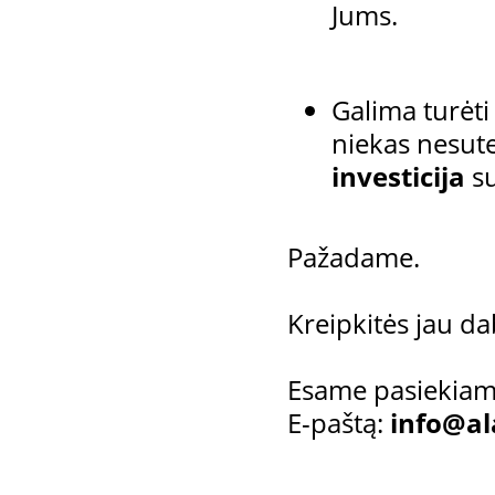
Jums.
Galima turėti
niekas nesute
investicija
su
Pažadame.
Kreipkitės jau da
Esame pasiekiami
E-paštą:
info@ala