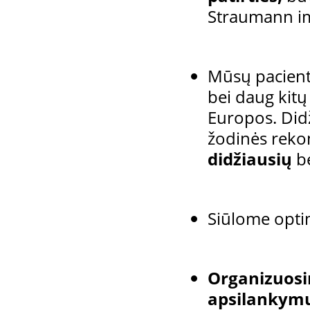
Straumann im
Mūsų pacient
bei daug kitų
Europos. Didži
žodinės reko
didžiausių
b
Siūlome opt
Organizuosi
apsilankym