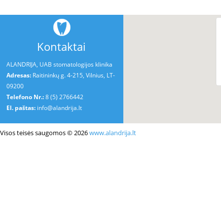
Kontaktai
ALANDRIJA, UAB stomatologijos klinika
Adresas:
Raitininkų g. 4-215, Vilnius, LT-
09200
Telefono Nr.:
8 (5) 2766442
El. paštas:
info@alandrija.lt
Visos teisės saugomos © 2026
www.alandrija.lt