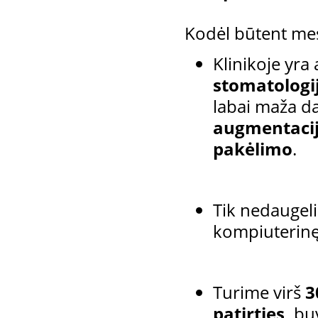
Kodėl būtent me
Klinikoje yra
stomatologij
labai maža da
augmentacij
pakėlimo
.
Tik nedaugeli
kompiuterinę
Turime virš
3
patirties,
buv