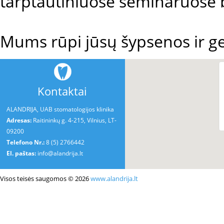
tarptautiniuose seminaruose
Mums rūpi jūsų šypsenos ir ge
Kontaktai
ALANDRIJA, UAB stomatologijos klinika
Adresas:
Raitininkų g. 4-215, Vilnius, LT-
09200
Telefono Nr.:
8 (5) 2766442
El. paštas:
info@alandrija.lt
Visos teisės saugomos © 2026
www.alandrija.lt