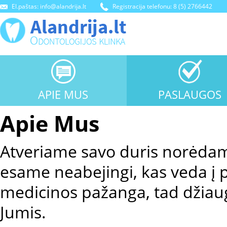
El.paštas: info@alandrija.lt
Registracija telefonu: 8 (5) 2766442
APIE MUS
PASLAUGOS
Apie Mus
Atveriame savo duris norėdami
esame neabejingi, kas veda į p
medicinos pažanga, tad džiau
Jumis.