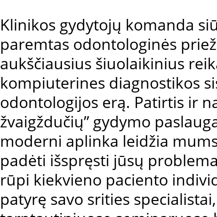
Klinikos gydytojų komanda siū
paremtas odontologinės prieži
aukščiausius šiuolaikinius re
kompiuterines diagnostikos si
odontologijos erą. Patirtis ir n
žvaigždučių
” gydymo paslaugas
moderni aplinka leidžia mums,
padėti išspręsti jūsų proble
rūpi kiekvieno paciento individ
patyrę savo srities specialistai,