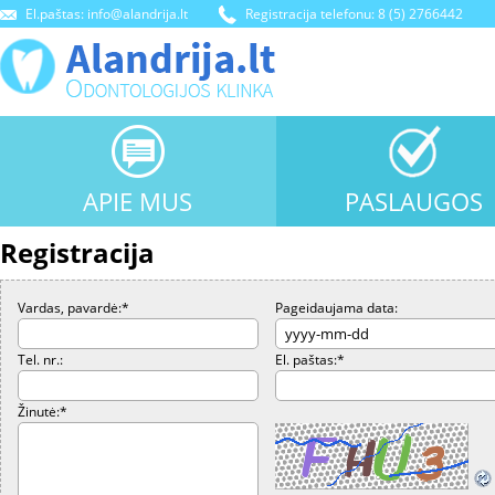
El.paštas: info@alandrija.lt
Registracija telefonu: 8 (5) 2766442
APIE MUS
PASLAUGOS
Registracija
Vardas, pavardė:
*
Pageidaujama data:
Tel. nr.:
El. paštas:
*
Žinutė:
*