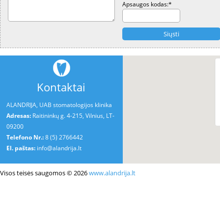
Apsaugos kodas:
*
Kontaktai
ALANDRIJA, UAB stomatologijos klinika
Adresas:
Raitininkų g. 4-215, Vilnius, LT-
09200
Telefono Nr.:
8 (5) 2766442
El. paštas:
info@alandrija.lt
Visos teisės saugomos © 2026
www.alandrija.lt