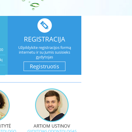
REGISTRACIJA
Užpildykite registracijos formą
00
internetu ir su Jumis susisieks
gydytojas
kį
Registruotis
ITYTĖ
ARTIOM USTINOV
NTOLOGO
GYDYTOJAS ODONTOLOGAS