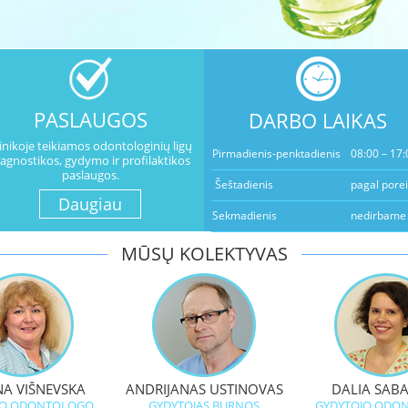
PASLAUGOS
DARBO LAIKAS
linikoje teikiamos odontologinių ligų
Pirmadienis-penktadienis
08:00 – 17:
iagnostikos, gydymo ir profilaktikos
paslaugos.
Šeštadienis
pagal porei
Daugiau
Sekmadienis
nedirbame
MŪSŲ KOLEKTYVAS
A VIŠNEVSKA
ANDRIJANAS USTINOVAS
DALIA SABA
JO ODONTOLOGO
GYDYTOJAS BURNOS
GYDYTOJO ODO