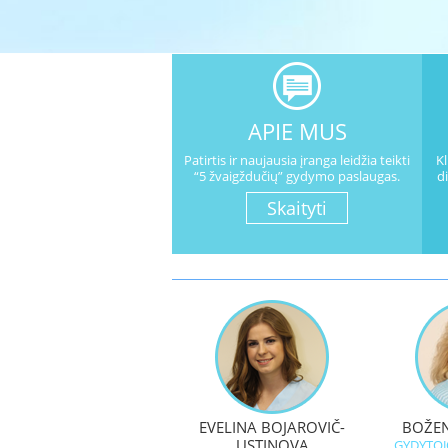
APIE MUS
Patirtis ir naujausia įranga lei
džia teikti
K
“
5 žvaigždučių
” gydymo paslaugas.
d
Skaityti
EVELINA BOJAROVIČ-
BOŽEN
USTINOVA
GYDYTO