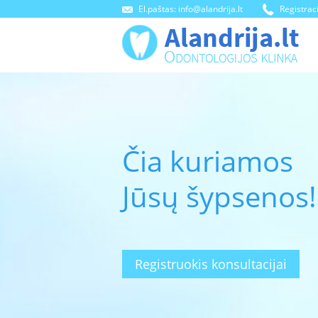
El.paštas: info@alandrija.lt
Registrac
Čia kuriamos
Jūsų šypsenos!
Registruokis konsultacijai