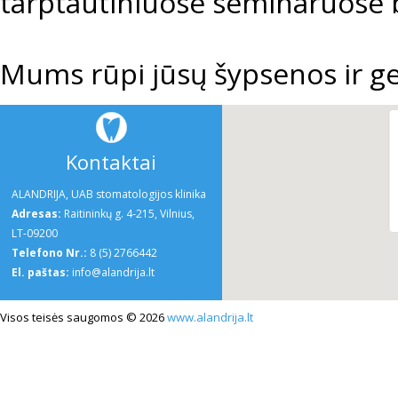
tarptautiniuose seminaruose
Mums rūpi jūsų šypsenos ir ge
Kontaktai
ALANDRIJA, UAB stomatologijos klinika
Adresas:
Raitininkų g. 4-215, Vilnius,
LT-09200
Telefono Nr.:
8 (5) 2766442
El. paštas:
info@alandrija.lt
Visos teisės saugomos © 2026
www.alandrija.lt