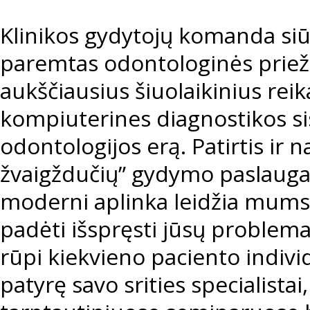
Klinikos gydytojų komanda siū
paremtas odontologinės prieži
aukščiausius šiuolaikinius rei
kompiuterines diagnostikos si
odontologijos erą. Patirtis ir n
žvaigždučių
” gydymo paslaugas
moderni aplinka leidžia mums,
padėti išspręsti jūsų proble
rūpi kiekvieno paciento individ
patyrę savo srities specialistai,