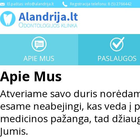
El.paštas: info@alandrija.lt
Registracija telefonu: 8 (5) 2766442
APIE MUS
PASLAUGOS
Apie Mus
Atveriame savo duris norėdami
esame neabejingi, kas veda į p
medicinos pažanga, tad džiaug
Jumis.